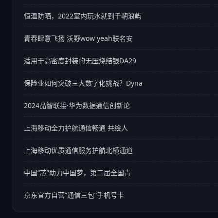
恒温防晒，2022室内玩水就到千朝浪屿
青春肆意飞扬 沃野wow yeah联名安
适用于高密度封装的无压烧结银DA29
保险业如何突破三大数字化挑战？Dyna
2024品智联接·华为数据通信创新论
上海移动全力护航通信畅通 共绘人
上海移动优质通信服务护航北横通道
中国“芯”助力中国梦，第二届全国青
京东官方自营“通信三包”手机号卡