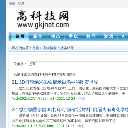
注册
登录
首 页
新 闻
动 态
手 机
数 码
游 戏
A I
现在的位置：
首页
>
高级搜索
> 搜索结果
关键字：
系统搜索到约有
27
项符合
打印
的查询结果
21.
3D打印纳米磁铁揭示磁场中的图案世界
据21日发表在《自然·纳米技术》上的一项研究，由英国剑桥大学卡文迪什
螺旋，就像DNA的双螺旋一样，它们相互扭曲，结合了螺旋之间的曲率、手
/tech/2021/12/24/7632.html - 2021-12-24
-
动态
22.
微生物墨水能3D打印可编程“活材料” 能隔离有毒化学
据英国《自然·通讯》杂志23日发表的一项概念验证研究，美国研究团队
以用来打印具有功能性和可编程属性的3D材料。该研究同时演示了这
/tech/2021/11/26/7000.html - 2021-11-26
-
动态