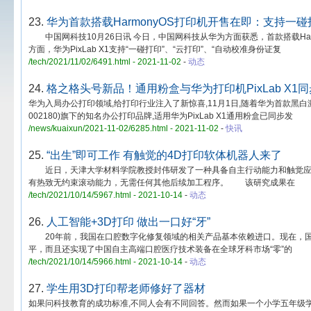
23.
华为首款搭载HarmonyOS打印机开售在即：支持一
中国网科技10月26日讯 今日，中国网科技从华为方面获悉，首款搭载Harmon
方面，华为PixLab X1支持“一碰打印”、“云打印”、“自动校准身份证复
/tech/2021/11/02/6491.html - 2021-11-02
-
动态
24.
格之格头号新品！通用粉盒与华为打印机PixLab X1
华为入局办公打印领域,给打印行业注入了新惊喜,11月1日,随着华为首款黑白
002180)旗下的知名办公打印品牌,适用华为PixLab X1通用粉盒已同步发
/news/kuaixun/2021-11-02/6285.html - 2021-11-02
-
快讯
25.
“出生”即可工作 有触觉的4D打印软体机器人来了
近日，天津大学材料学院教授封伟研发了一种具备自主行动能力和触觉应变
有热致无约束滚动能力，无需任何其他后续加工程序。 该研究成果在
/tech/2021/10/14/5967.html - 2021-10-14
-
动态
26.
人工智能+3D打印 做出一口好“牙”
20年前，我国在口腔数字化修复领域的相关产品基本依赖进口。现在，国
平，而且还实现了中国自主高端口腔医疗技术装备在全球牙科市场“零”的
/tech/2021/10/14/5966.html - 2021-10-14
-
动态
27.
学生用3D打印帮老师修好了器材
如果问科技教育的成功标准,不同人会有不同回答。然而如果一个小学五年级学