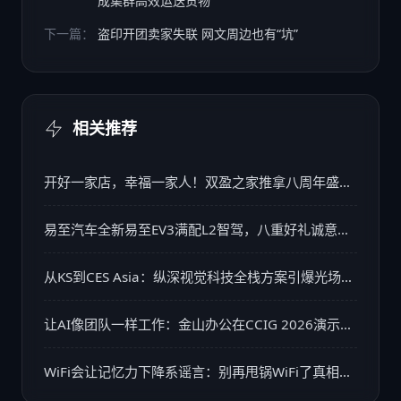
成集群高效运送货物
下一篇：
盗印开团卖家失联 网文周边也有“坑”
相关推荐
开好一家店，幸福一家人！双盈之家推拿八周年盛典
精彩回顾
易至汽车全新易至EV3满配L2智驾，八重好礼诚意来
袭
从KS到CES Asia：纵深视觉科技全栈方案引爆光场显
示市场
让AI像团队一样工作：金山办公在CCIG 2026演示多
智能体如何贯穿办公全流程
WiFi会让记忆力下降系谣言：别再甩锅WiFi了真相远
比谣言更易忽视