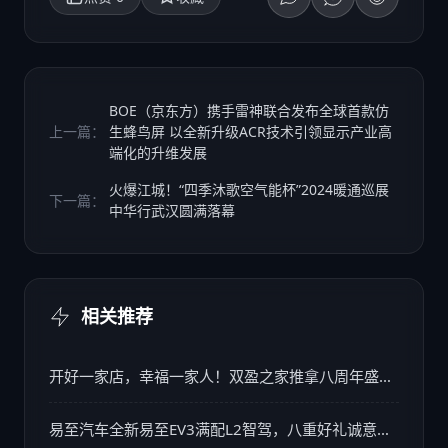
BOE（京东方）携手雷神联合发布全球首款仿
上一篇：
生蜂鸟屏 以全新升级ACR技术引领显示产业高
端化的升维发展
火爆江城！“四季沐歌空气能杯”2024暖通巡展
下一篇：
中华行武汉圆满落幕
相关推荐
开好一家店，幸福一家人！双盈之家推拿八周年盛典
精彩回顾
易至汽车全新易至EV3满配L2智驾，八重好礼诚意来