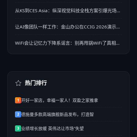
袭
从KS到CES Asia：纵深视觉科技全栈方案引爆光场显
示市场
让AI像团队一样工作：金山办公在CCIG 2026演示多
智能体如何贯穿办公全流程
WiFi会让记忆力下降系谣言：别再甩锅WiFi了真相远
比谣言更易忽视
热门排行
开好一家店，幸福一家人！双盈之家推拿
1
德施曼多款高端旗舰新品发布，打造智
2
业绩增长放缓 英伟达让市场“失望
3