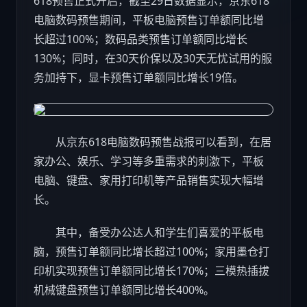
618预售正式开启，截至29日数据显示，京东618
电脑数码预售期间，平板电脑预售订单额同比增
长超过100%；数码品类预售订单额同比增长
130%；同时，在30天价保以及30天无忧试用的服
务加持下，显卡预售订单额同比增长19倍。
从京东618电脑数码预售战报可以看到，在居
家办公、娱乐、学习等多重需求的刺激下，平板
电脑、键盘、家用打印机等产品销售实现大幅增
长。
其中，备受办公达人和学生们喜爱的平板电
脑，预售订单额同比增长超过100%；家用墨仓打
印机实现预售订单额同比增长170%；三模热插拔
机械键盘预售订单额同比增长400%。