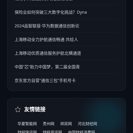
保险业如何突破三大数字化挑战？Dyna
2024品智联接·华为数据通信创新论
上海移动全力护航通信畅通 共绘人
上海移动优质通信服务护航北横通道
中国“芯”助力中国梦，第二届全国青
京东官方自营“通信三包”手机号卡
友情链接
华夏智能网
贵州网
祥房网
河北财经网
财经快讯网
财经资讯网
中国财经消费网