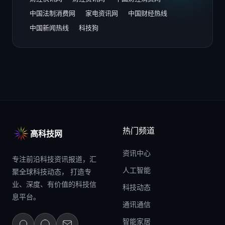
中国法制消费网
家电资讯网
中国财经热线
中国新闻热线
科技狗
热门频道
高科技网
资讯中心
专注前沿科技资讯报道，汇
人工智能
聚全球科技动态， 打造专
业、深度、有价值的科技信
科技动态
息平台。
通讯通信
智能家居