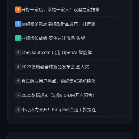
开好一家店，幸福一家人！双盈之家推拿
1
德施曼多款高端旗舰新品发布，打造智
2
业绩增长放缓 英伟达让市场“失望
3
Checkout.com 启用 OpenAI 智能体
4
2025德施曼全球新品发布会:五大突
5
真正解决用户痛点，德施曼AI智能锁获
6
2025款瑞虎9、瑞虎9 C-DM开启预售：
7
十月火力全开！KingFast金速工控接连
8