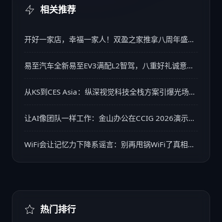
相关推荐
开好一家店，幸福一家人！双盈之家推拿八周年盛典
精彩回顾
易至汽车全新易至EV3满配L2智驾，八重好礼诚意来
袭
从KS到CES Asia：纵深视觉科技全栈方案引爆光场显
示市场
让AI像团队一样工作：金山办公在CCIG 2026演示多
智能体如何贯穿办公全流程
WiFi会让记忆力下降系谣言：别再甩锅WiFi了真相远
比谣言更易忽视
热门排行