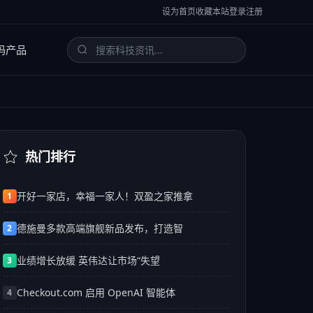
设为首页
收藏本站
登录
注册
码产品
热门排行
开好一家店，幸福一家人！双盈之家推拿
1
德施曼多款高端旗舰新品发布，打造智
2
业绩增长放缓 英伟达让市场“失望
3
Checkout.com 启用 OpenAI 智能体
4