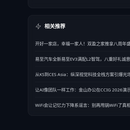
相关推荐
开好一家店，幸福一家人！双盈之家推拿八周年
易至汽车全新易至EV3满配L2智驾，八重好礼诚
从KS到CES Asia：纵深视觉科技全栈方案引爆
让AI像团队一样工作：金山办公在CCIG 202
WiFi会让记忆力下降系谣言：别再甩锅WiFi了