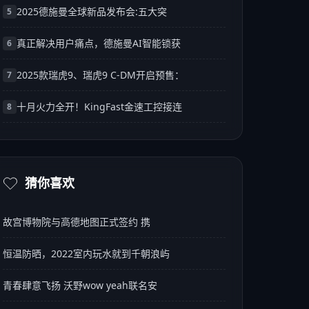
2025德施曼全球新品发布会:五大突
5
真正解决用户痛点，德施曼AI智能锁获
6
2025款瑞虎9、瑞虎9 C-DM开启预售：
7
十月火力全开！KingFast金速工控接连
8
猜你喜欢
故宫博物院与高德地图正式签约 携
恒温防晒，2022室内玩水就到千朝浪屿
青春肆意飞扬 沃野wow yeah联名安