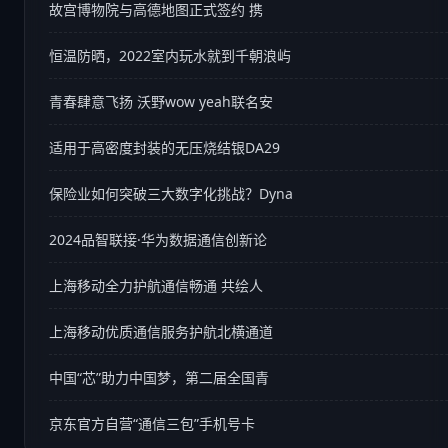
故宫博物院与高德地图正式签约 携
恒温防晒，2022室内玩水就到千朝浪屿
青春肆意飞扬 沃野wow yeah联名安
适用于高密度封装的无压烧结银DA29
保险业如何突破三大数字化挑战？Dyna
2024品智联接·华为数据通信创新论
上海移动全力护航通信畅通 共绘人
上海移动优质通信服务护航北横通道
中国“芯”助力中国梦，第二届全国青
京东官方自营“通信三包”手机号卡