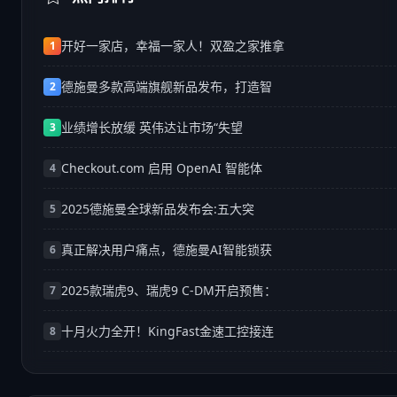
开好一家店，幸福一家人！双盈之家推拿
1
德施曼多款高端旗舰新品发布，打造智
2
业绩增长放缓 英伟达让市场“失望
3
Checkout.com 启用 OpenAI 智能体
4
2025德施曼全球新品发布会:五大突
5
真正解决用户痛点，德施曼AI智能锁获
6
2025款瑞虎9、瑞虎9 C-DM开启预售：
7
十月火力全开！KingFast金速工控接连
8