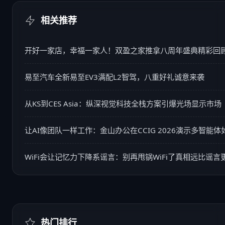
相关推荐
开好一家店，幸福一家人！双盈之家推拿八周年盛典精彩回
易至汽车全新易至EV3满配L2智驾，八重好礼诚意来袭
从KS到CES Asia：纵深视觉科技全栈方案引爆光场显示市场
让AI像团队一样工作：金山办公在CCIG 2026演示多智能体
何贯穿办公全流程
WiFi会让记忆力下降系谣言：别再甩锅WiFi了真相远比谣言
易忽视
热门排行