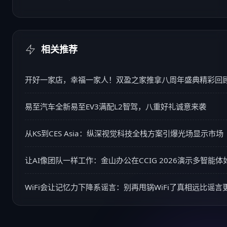
相关推荐
开好一家店，幸福一家人！双盈之家推拿八周年盛典精彩回
易至汽车全新易至EV3满配L2智驾，八重好礼诚意来袭
从KS到CES Asia：纵深视觉科技全栈方案引爆光场显示市场
让AI像团队一样工作：金山办公在CCIG 2026演示多智能
WiFi会让记忆力下降系谣言：别再甩锅WiFi了真相远比谣言