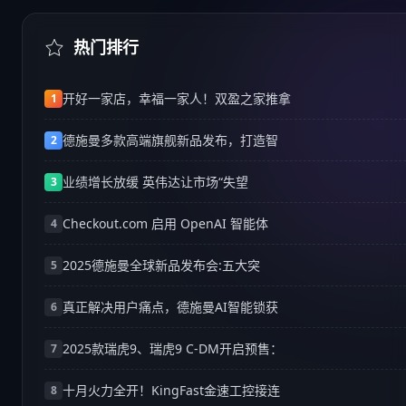
热门排行
开好一家店，幸福一家人！双盈之家推拿
1
德施曼多款高端旗舰新品发布，打造智
2
业绩增长放缓 英伟达让市场“失望
3
Checkout.com 启用 OpenAI 智能体
4
2025德施曼全球新品发布会:五大突
5
真正解决用户痛点，德施曼AI智能锁获
6
2025款瑞虎9、瑞虎9 C-DM开启预售：
7
十月火力全开！KingFast金速工控接连
8