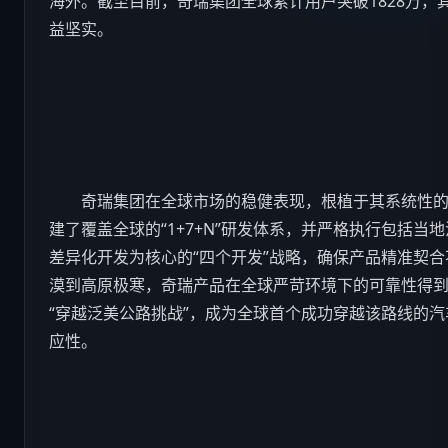
海外。截至目前，奇瑞集团全球累计用户突破1828万，
益坚实。
奇瑞集团在全球市场的稳健表现，根植于其系统性的
建了覆盖全球的“1+7+N”研发体系，并严格执行包括
差异化开发为核心的“四个开发”战略，确保产品精准契
漠到高原极寒，奇瑞产品在全球严苛环境下的可靠性得到充
“穿越泛美公路挑战”，成为全球首个成功穿越该路线的
汽
应性。