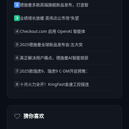
德施曼多款高端旗舰新品发布，打造智
2
业绩增长放缓 英伟达让市场“失望
3
Checkout.com 启用 OpenAI 智能体
4
2025德施曼全球新品发布会:五大突
5
真正解决用户痛点，德施曼AI智能锁获
6
2025款瑞虎9、瑞虎9 C-DM开启预售：
7
十月火力全开！KingFast金速工控接连
8
猜你喜欢