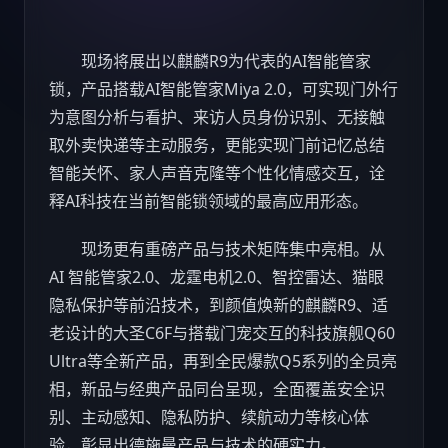
现场将展出以麒麟R9为代表的AI智能管家
锁，产品搭载AI智能管家Miya 2.0，可实现门外行
为意图分析与看护、来访人员身份识别、无接触
取外卖快递等主动服务，更能实现门前记忆总结
智能关怀、家人声音克隆等个性化情感交互，诠
释AI
科技
在当前智能锁领域的最高应用形态。
现场更有重磅产品与技术矩阵集中亮相。从
AI 智能管家2.0、龙霆电机2.0、智控雷达、猫眼
隐私保护等前沿技术，到颜值焕新的麒麟R9、适
老设计的大圣C6F与搭载门宠交互的
科技
旗舰Q60
Ultra等全新产品，再到全民爆款Q5系列的全员亮
相，新品与经典产品同台呈现，全面覆盖安全识
别、主动感知、隐私防护、续航动力等核心体
验，彰显出德施曼产品与技术的硬实力。