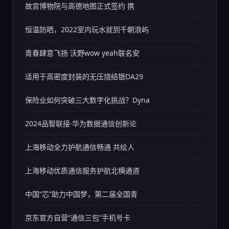
故宫博物院与高德地图正式签约 携
恒温防晒，2022室内玩水就到千朝浪屿
青春肆意飞扬 沃野wow yeah联名安
适用于高密度封装的无压烧结银DA29
保险业如何突破三大数字化挑战？Dyna
2024品智联接·华为数据通信创新论
上海移动全力护航通信畅通 共绘人
上海移动优质通信服务护航北横通道
中国“芯”助力中国梦，第二届全国青
京东官方自营“通信三包”手机号卡