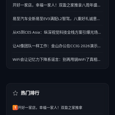
开好一家店，幸福一家人！双盈之家推拿八周年盛典
精彩回顾
易至汽车全新易至EV3满配L2智驾，八重好礼诚意来
袭
从KS到CES Asia：纵深视觉科技全栈方案引爆光场显
示市场
让AI像团队一样工作：金山办公在CCIG 2026演示多
智能体如何贯穿办公全流程
WiFi会让记忆力下降系谣言：别再甩锅WiFi了真相远
比谣言更易忽视
热门排行
开好一家店，幸福一家人！双盈之家推拿
1