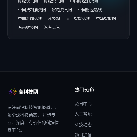
财经快讯网
财经资讯网
中国财经消费网
中国法制消费网
家电资讯网
中国财经热线
中国新闻热线
科技狗
人工智能热线
中华智能网
东南财经网
汽车点讯
热门频道
高科技网
资讯中心
专注前沿科技资讯报道，汇
人工智能
聚全球科技动态， 打造专
业、深度、有价值的科技信
科技动态
息平台。
通讯通信