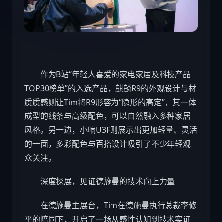
作为B站“年轻人喜爱的家电
家居
及
科技
产品
TOP30榜单”的入选产品，麒麟R9的外观设计与材
质质感则让Tim将R9形容为“隐形的高定”，其一体
成型的线条与高级配色，可以自然融入多种
家居
风格。另一边，小嘀U3F则展示出更加轻量、灵活
的一面，多彩配色与百搭设计吸引了不少年轻观
众关注。
深度探展，见证德施曼的技术向上力量
在德施曼主展台，Tim在德施曼执行总裁李修
平的陪同下，开启了一场从感性认知到技术实证