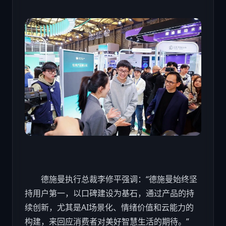
德施曼执行总裁李修平强调：“德施曼始终坚
持用户第一，以口碑建设为基石，通过产品的持
续创新，尤其是AI场景化、情绪价值和云能力的
构建，来回应消费者对美好智慧生活的期待。”