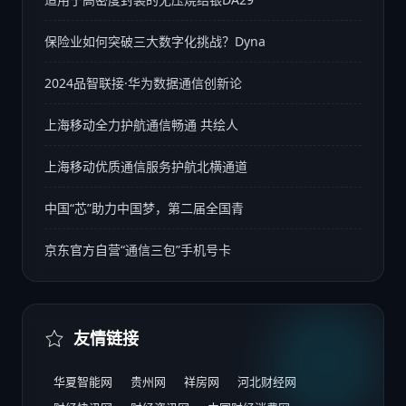
保险业如何突破三大数字化挑战？Dyna
2024品智联接·华为数据通信创新论
上海移动全力护航通信畅通 共绘人
上海移动优质通信服务护航北横通道
中国“芯”助力中国梦，第二届全国青
京东官方自营“通信三包”手机号卡
友情链接
华夏智能网
贵州网
祥房网
河北财经网